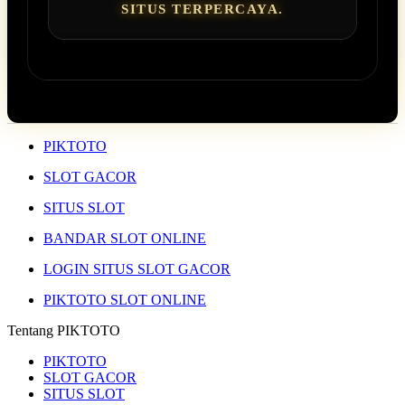
SITUS TERPERCAYA.
PIKTOTO
SLOT GACOR
SITUS SLOT
BANDAR SLOT ONLINE
LOGIN SITUS SLOT GACOR
PIKTOTO SLOT ONLINE
Tentang PIKTOTO
PIKTOTO
SLOT GACOR
SITUS SLOT