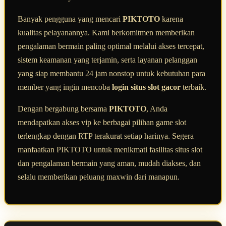
Banyak pengguna yang mencari
PIKTOTO
karena
kualitas pelayanannya. Kami berkomitmen memberikan
pengalaman bermain paling optimal melalui akses tercepat,
sistem keamanan yang terjamin, serta layanan pelanggan
yang siap membantu 24 jam nonstop untuk kebutuhan para
member yang ingin mencoba
login situs slot gacor
terbaik.
Dengan bergabung bersama
PIKTOTO
, Anda
mendapatkan akses vip ke berbagai pilihan game slot
terlengkap dengan RTP terakurat setiap harinya. Segera
manfaatkan PIKTOTO untuk menikmati fasilitas situs slot
dan pengalaman bermain yang aman, mudah diakses, dan
selalu memberikan peluang maxwin dari manapun.