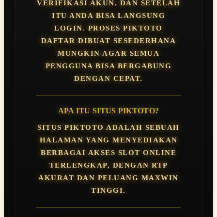
VERIFIKASI AKUN, DAN SETELAH
ITU ANDA BISA LANGSUNG
LOGIN. PROSES PIKTOTO
DAFTAR DIBUAT SESEDERHANA
MUNGKIN AGAR SEMUA
PENGGUNA BISA BERGABUNG
DENGAN CEPAT.
APA ITU SITUS PIKTOTO?
SITUS PIKTOTO ADALAH SEBUAH
HALAMAN YANG MENYEDIAKAN
BERBAGAI AKSES SLOT ONLINE
TERLENGKAP, DENGAN RTP
AKURAT DAN PELUANG MAXWIN
TINGGI.