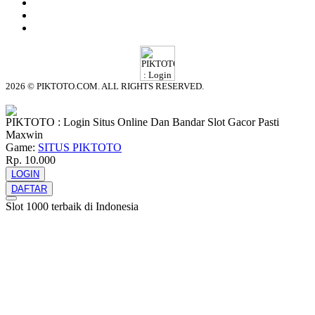
2026 © PIKTOTO.COM. ALL RIGHTS RESERVED.
© tebuishere
PIKTOTO : Login Situs Online Dan Bandar Slot Gacor Pasti
Maxwin
Game:
SITUS PIKTOTO
Rp. 10.000
LOGIN
DAFTAR
Slot 1000 terbaik di Indonesia