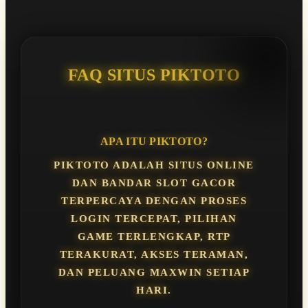
FAQ SITUS PIKTOTO
APA ITU PIKTOTO?
PIKTOTO ADALAH SITUS ONLINE
DAN BANDAR SLOT GACOR
TERPERCAYA DENGAN PROSES
LOGIN TERCEPAT, PILIHAN
GAME TERLENGKAP, RTP
TERAKURAT, AKSES TERAMAN,
DAN PELUANG MAXWIN SETIAP
HARI.