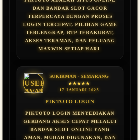
DAN BANDAR SLOT GACOR
TERPERCAYA DENGAN PROSES
LOGIN TERCEPAT, PILIHAN GAME
TERLENGKAP, RTP TERAKURAT,
AKSES TERAMAN, DAN PELUANG
MAXWIN SETIAP HARI.
SUKIRMAN - SEMARANG
★★★★★
17 JANUARI 2025
PIKTOTO LOGIN
PIKTOTO LOGIN MENYEDIAKAN
GERBANG AKSES CEPAT MELALUI
BANDAR SLOT ONLINE YANG
AMAN, MUDAH DIGUNAKAN, DAN