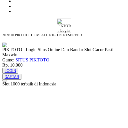
2026 © PIKTOTO.COM. ALL RIGHTS RESERVED.
© tebuishere
PIKTOTO : Login Situs Online Dan Bandar Slot Gacor Pasti
Maxwin
Game:
SITUS PIKTOTO
Rp. 10.000
LOGIN
DAFTAR
Slot 1000 terbaik di Indonesia