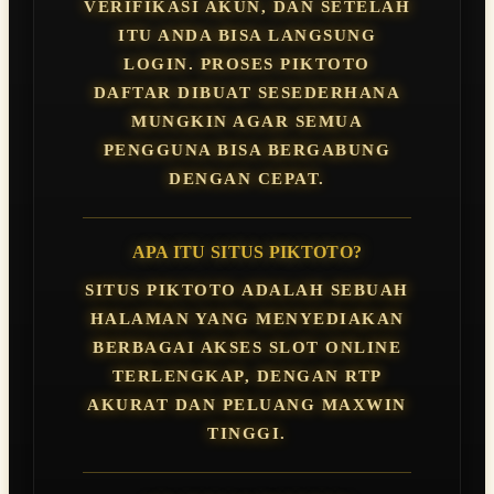
VERIFIKASI AKUN, DAN SETELAH
ITU ANDA BISA LANGSUNG
LOGIN. PROSES PIKTOTO
DAFTAR DIBUAT SESEDERHANA
MUNGKIN AGAR SEMUA
PENGGUNA BISA BERGABUNG
DENGAN CEPAT.
APA ITU SITUS PIKTOTO?
SITUS PIKTOTO ADALAH SEBUAH
HALAMAN YANG MENYEDIAKAN
BERBAGAI AKSES SLOT ONLINE
TERLENGKAP, DENGAN RTP
AKURAT DAN PELUANG MAXWIN
TINGGI.