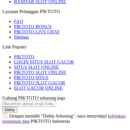
BANDAR SLOT ONLINE
Layanan Pelanggan PIKTOTO
FAQ
PIKTOTO BONUS
PIKTOTO LIVE CHAT
Sitemap
Link Populer
PIKTOTO
LOGIN SITUS SLOT GACOR
SITUS SLOT ONLINE
PIKTOTO SLOT ONLINE
PIKTOTO SITUS
PIKTOTO SLOT GACOR
SLOT GACOR ONLINE
Gabung PIKTOTO sekarang juga
Daftar
Dengan memilih "Daftar Sekarang", saya menyetujui
kebijakan
keamanan data
PIKTOTO Indonesia