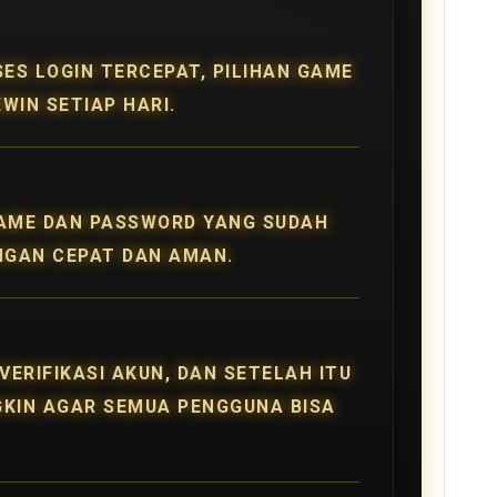
ES LOGIN TERCEPAT, PILIHAN GAME
WIN SETIAP HARI.
NAME DAN PASSWORD YANG SUDAH
NGAN CEPAT DAN AMAN.
VERIFIKASI AKUN, DAN SETELAH ITU
GKIN AGAR SEMUA PENGGUNA BISA