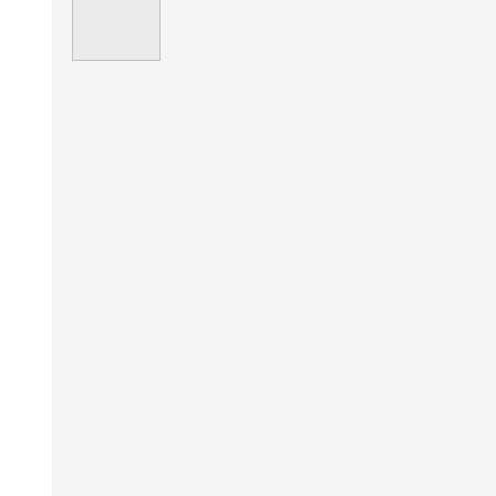
images
gallery