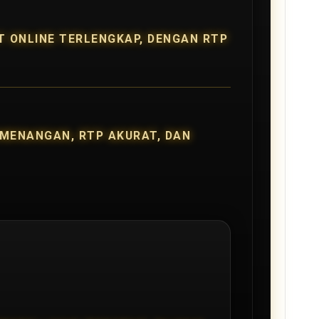
 ONLINE TERLENGKAP, DENGAN RTP
MENANGAN, RTP AKURAT, DAN