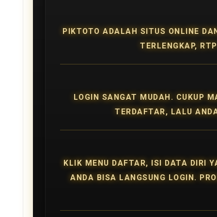
PIKTOTO ADALAH SITUS ONLINE DA
TERLENGKAP, RTP
LOGIN SANGAT MUDAH. CUKUP M
TERDAFTAR, LALU AND
KLIK MENU DAFTAR, ISI DATA DIRI
ANDA BISA LANGSUNG LOGIN. PR