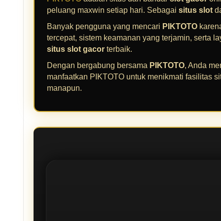
peluang maxwin setiap hari. Sebagai
situs slot
d
Banyak pengguna yang mencari
PIKTOTO
karena
tercepat, sistem keamanan yang terjamin, serta
situs slot gacor
terbaik.
Dengan bergabung bersama
PIKTOTO
, Anda men
manfaatkan PIKTOTO untuk menikmati fasilitas s
manapun.