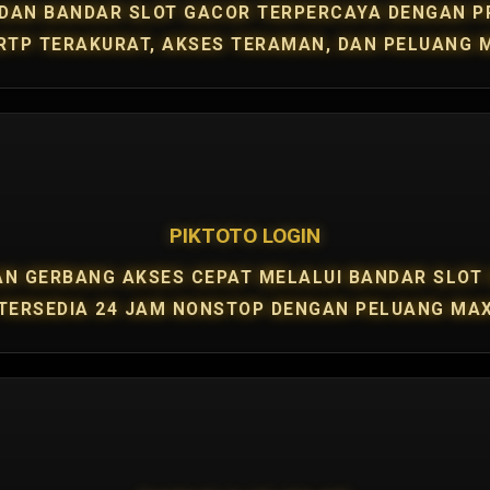
 DAN BANDAR SLOT GACOR TERPERCAYA DENGAN PR
RTP TERAKURAT, AKSES TERAMAN, DAN PELUANG M
PIKTOTO LOGIN
AN GERBANG AKSES CEPAT MELALUI BANDAR SLOT
TERSEDIA 24 JAM NONSTOP DENGAN PELUANG MAX