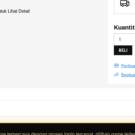
ntuk Lihat Detail
Kuanti
BELI
Periksa
Bagika
ine terpercaya dengan proses login tercepat, pilihan game terl