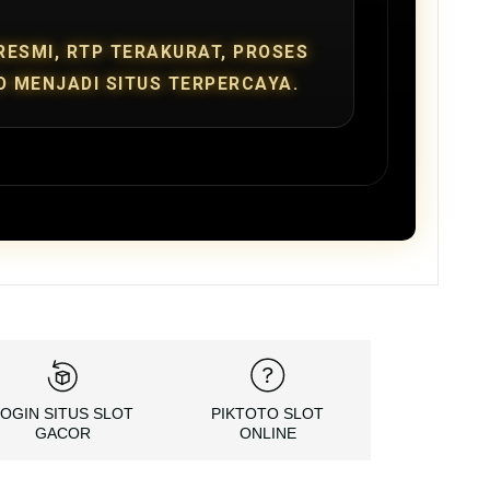
RESMI, RTP TERAKURAT, PROSES
 MENJADI SITUS TERPERCAYA.
LOGIN SITUS SLOT
PIKTOTO SLOT
GACOR
ONLINE