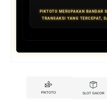
PIKTOTO MERUPAKAN BANDAR SL
TRANSAKSI YANG TERCEPAT, 
PIKTOTO
SLOT GACOR