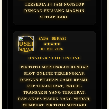
TERSEDIA 24 JAM NONSTOP
DENGAN PELUANG MAXWIN
SETIAP HARI.
SABA - BEKASI
★★★★★
01 MEI 2026
BANDAR SLOT ONLINE
PIKTOTO MERUPAKAN BANDAR
SLOT ONLINE TERLENGKAP,
DENGAN PILIHAN GAME RESMI,
RTP TERAKURAT, PROSES
TRANSAKSI YANG TERCEPAT,
DAN AKSES MASUK YANG MUDAH,
MEMBUAT PIKTOTO MENJADI