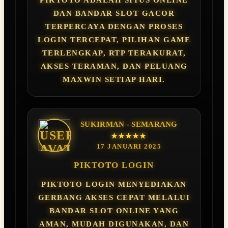
DAN BANDAR SLOT GACOR
TERPERCAYA DENGAN PROSES
LOGIN TERCEPAT, PILIHAN GAME
TERLENGKAP, RTP TERAKURAT,
AKSES TERAMAN, DAN PELUANG
MAXWIN SETIAP HARI.
SUKIRMAN - SEMARANG
★★★★★
17 JANUARI 2025
PIKTOTO LOGIN
PIKTOTO LOGIN MENYEDIAKAN
GERBANG AKSES CEPAT MELALUI
BANDAR SLOT ONLINE YANG
AMAN, MUDAH DIGUNAKAN, DAN