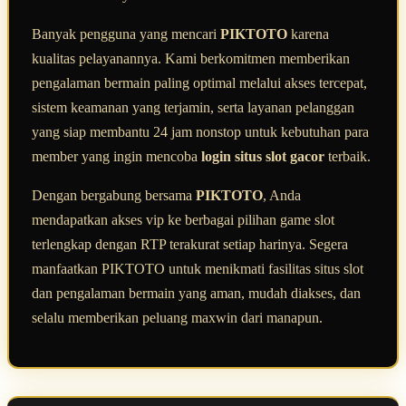
Banyak pengguna yang mencari
PIKTOTO
karena
kualitas pelayanannya. Kami berkomitmen memberikan
pengalaman bermain paling optimal melalui akses tercepat,
sistem keamanan yang terjamin, serta layanan pelanggan
yang siap membantu 24 jam nonstop untuk kebutuhan para
member yang ingin mencoba
login situs slot gacor
terbaik.
Dengan bergabung bersama
PIKTOTO
, Anda
mendapatkan akses vip ke berbagai pilihan game slot
terlengkap dengan RTP terakurat setiap harinya. Segera
manfaatkan PIKTOTO untuk menikmati fasilitas situs slot
dan pengalaman bermain yang aman, mudah diakses, dan
selalu memberikan peluang maxwin dari manapun.