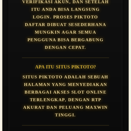
VERIFIKASI AKUN, DAN SETELAH
ITU ANDA BISA LANGSUNG
LOGIN. PROSES PIKTOTO
DAFTAR DIBUAT SESEDERHANA
MUNGKIN AGAR SEMUA
PENGGUNA BISA BERGABUNG
DENGAN CEPAT.
APA ITU SITUS PIKTOTO?
SITUS PIKTOTO ADALAH SEBUAH
HALAMAN YANG MENYEDIAKAN
BERBAGAI AKSES SLOT ONLINE
TERLENGKAP, DENGAN RTP
AKURAT DAN PELUANG MAXWIN
TINGGI.