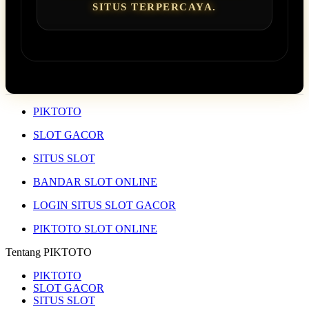
SITUS TERPERCAYA.
PIKTOTO
SLOT GACOR
SITUS SLOT
BANDAR SLOT ONLINE
LOGIN SITUS SLOT GACOR
PIKTOTO SLOT ONLINE
Tentang PIKTOTO
PIKTOTO
SLOT GACOR
SITUS SLOT