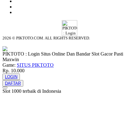
2026 © PIKTOTO.COM. ALL RIGHTS RESERVED.
© tebuishere
PIKTOTO : Login Situs Online Dan Bandar Slot Gacor Pasti
Maxwin
Game:
SITUS PIKTOTO
Rp. 10.000
LOGIN
DAFTAR
Slot 1000 terbaik di Indonesia