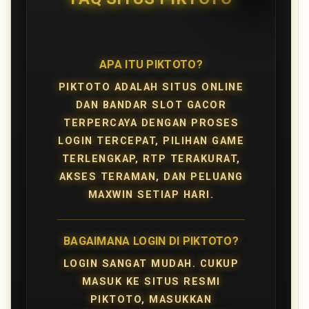
APA ITU PIKTOTO?
PIKTOTO ADALAH SITUS ONLINE
DAN BANDAR SLOT GACOR
TERPERCAYA DENGAN PROSES
LOGIN TERCEPAT, PILIHAN GAME
TERLENGKAP, RTP TERAKURAT,
AKSES TERAMAN, DAN PELUANG
MAXWIN SETIAP HARI.
BAGAIMANA LOGIN DI PIKTOTO?
LOGIN SANGAT MUDAH. CUKUP
MASUK KE SITUS RESMI
PIKTOTO, MASUKKAN