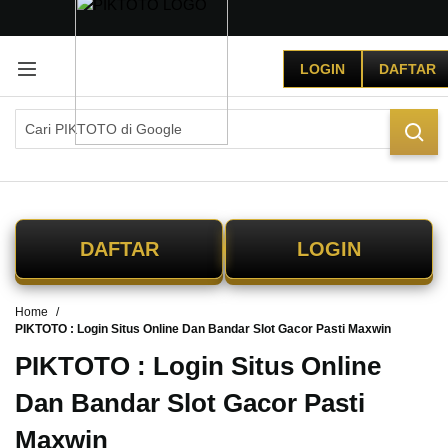
G
r
LOGIN
DAFTAR
a
t
i
s
O
n
g
k
i
DAFTAR
LOGIN
r
s
e
Home
-
PIKTOTO : Login Situs Online Dan Bandar Slot Gacor Pasti Maxwin
I
n
PIKTOTO : Login Situs Online
d
o
Dan Bandar Slot Gacor Pasti
n
Maxwin
e