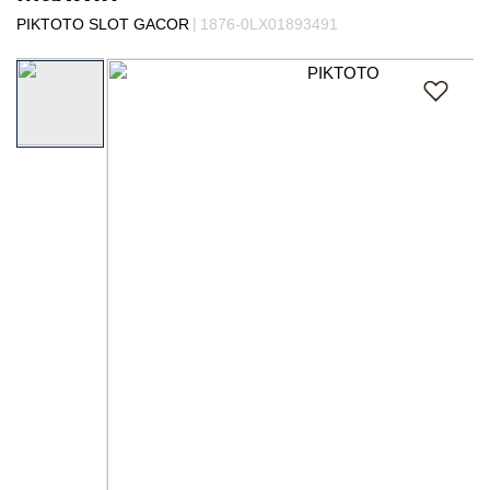
s
|
PIKTOTO SLOT GACOR
1876-0LX01893491
i
Skip
a
to
!
the
end
of
the
images
gallery