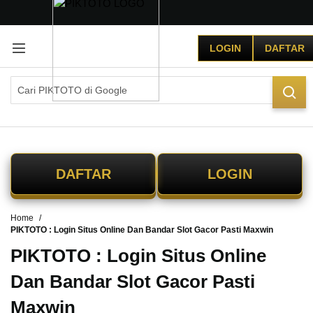
G
r
LOGIN
DAFTAR
a
t
i
s
O
n
g
k
i
DAFTAR
LOGIN
r
s
e
Home
-
PIKTOTO : Login Situs Online Dan Bandar Slot Gacor Pasti Maxwin
I
n
PIKTOTO : Login Situs Online
d
o
Dan Bandar Slot Gacor Pasti
n
Maxwin
e