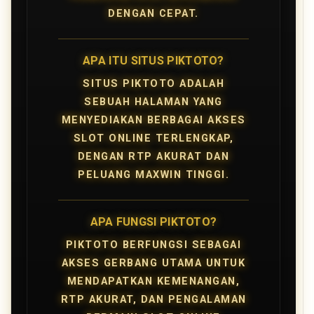
DENGAN CEPAT.
APA ITU SITUS PIKTOTO?
SITUS PIKTOTO ADALAH
SEBUAH HALAMAN YANG
MENYEDIAKAN BERBAGAI AKSES
SLOT ONLINE TERLENGKAP,
DENGAN RTP AKURAT DAN
PELUANG MAXWIN TINGGI.
APA FUNGSI PIKTOTO?
PIKTOTO BERFUNGSI SEBAGAI
AKSES GERBANG UTAMA UNTUK
MENDAPATKAN KEMENANGAN,
RTP AKURAT, DAN PENGALAMAN