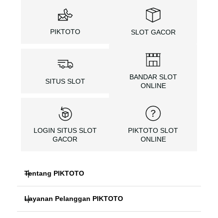
PIKTOTO
SLOT GACOR
BANDAR SLOT
SITUS SLOT
ONLINE
LOGIN SITUS SLOT
PIKTOTO SLOT
GACOR
ONLINE
Tentang PIKTOTO
Layanan Pelanggan PIKTOTO
PIKTOTO