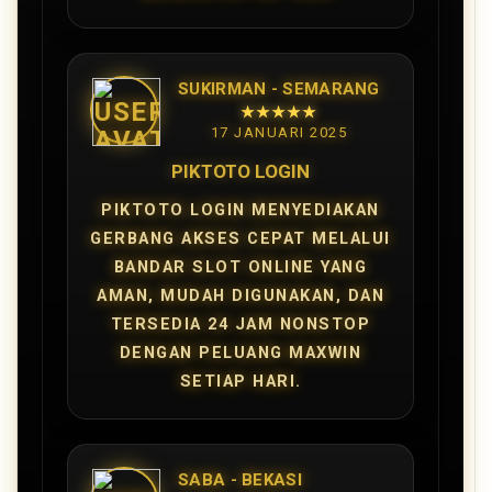
SUKIRMAN - SEMARANG
★★★★★
17 JANUARI 2025
PIKTOTO LOGIN
PIKTOTO LOGIN MENYEDIAKAN
GERBANG AKSES CEPAT MELALUI
BANDAR SLOT ONLINE YANG
AMAN, MUDAH DIGUNAKAN, DAN
TERSEDIA 24 JAM NONSTOP
DENGAN PELUANG MAXWIN
SETIAP HARI.
SABA - BEKASI