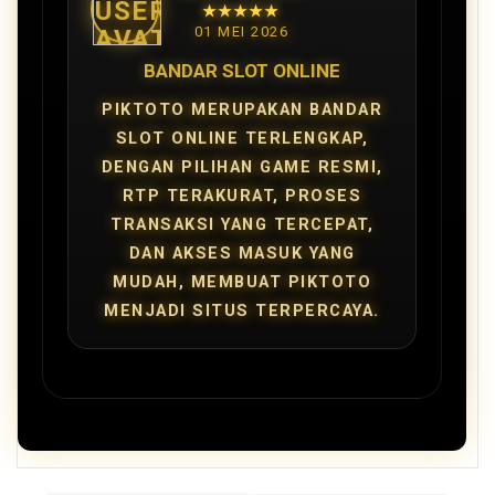
★★★★★
01 MEI 2026
BANDAR SLOT ONLINE
PIKTOTO MERUPAKAN BANDAR
SLOT ONLINE TERLENGKAP,
DENGAN PILIHAN GAME RESMI,
RTP TERAKURAT, PROSES
TRANSAKSI YANG TERCEPAT,
DAN AKSES MASUK YANG
MUDAH, MEMBUAT PIKTOTO
MENJADI SITUS TERPERCAYA.