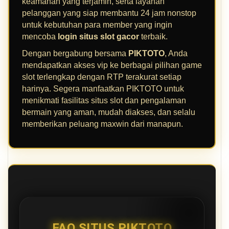
keamanan yang terjamin, serta layanan
pelanggan yang siap membantu 24 jam nonstop
untuk kebutuhan para member yang ingin
mencoba
login situs slot gacor
terbaik.
Dengan bergabung bersama
PIKTOTO
, Anda
mendapatkan akses vip ke berbagai pilihan game
slot terlengkap dengan RTP terakurat setiap
harinya. Segera manfaatkan PIKTOTO untuk
menikmati fasilitas situs slot dan pengalaman
bermain yang aman, mudah diakses, dan selalu
memberikan peluang maxwin dari manapun.
FAQ SITUS PIKTOTO