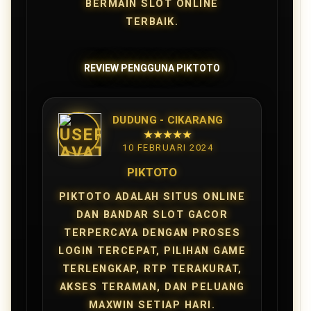
BERMAIN SLOT ONLINE
TERBAIK.
REVIEW PENGGUNA PIKTOTO
DUDUNG - CIKARANG
★★★★★
10 FEBRUARI 2024
PIKTOTO
PIKTOTO ADALAH SITUS ONLINE
DAN BANDAR SLOT GACOR
TERPERCAYA DENGAN PROSES
LOGIN TERCEPAT, PILIHAN GAME
TERLENGKAP, RTP TERAKURAT,
AKSES TERAMAN, DAN PELUANG
MAXWIN SETIAP HARI.