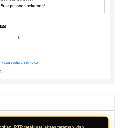
Buat pesanan sekarang!
tas
 ketersediaan di toko
n
engkap, RTP terakurat, akses teraman, dan