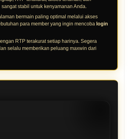
g sangat stabil untuk kenyamanan Anda.
aman bermain paling optimal melalui akses
 kebutuhan para member yang ingin mencoba
login
dengan RTP terakurat setiap harinya. Segera
dan selalu memberikan peluang maxwin dari