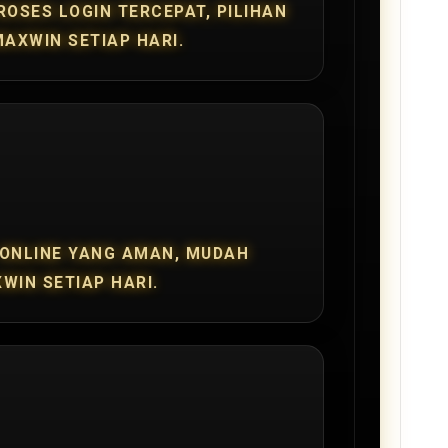
OSES LOGIN TERCEPAT, PILIHAN
AXWIN SETIAP HARI.
 ONLINE YANG AMAN, MUDAH
WIN SETIAP HARI.