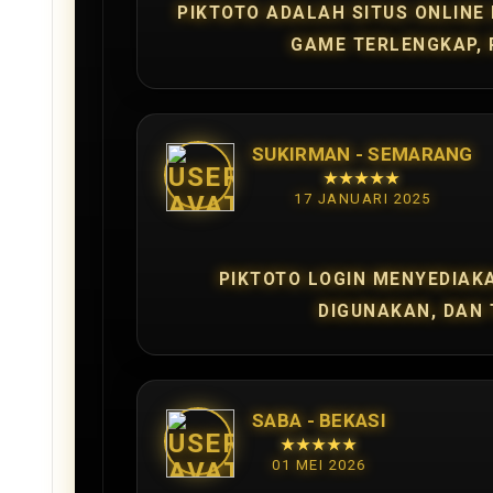
PIKTOTO ADALAH SITUS ONLINE
GAME TERLENGKAP, 
SUKIRMAN - SEMARANG
★★★★★
17 JANUARI 2025
PIKTOTO LOGIN MENYEDIAK
DIGUNAKAN, DAN 
SABA - BEKASI
★★★★★
01 MEI 2026