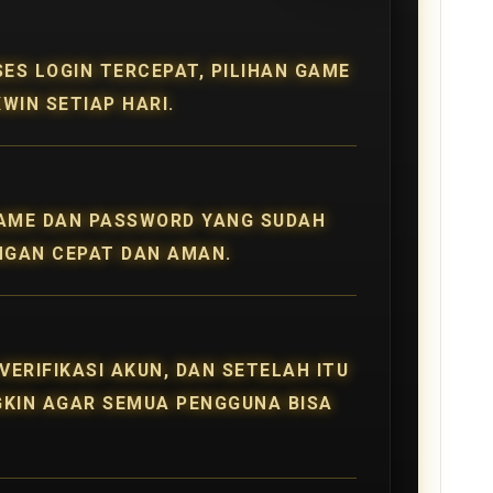
ES LOGIN TERCEPAT, PILIHAN GAME
WIN SETIAP HARI.
NAME DAN PASSWORD YANG SUDAH
NGAN CEPAT DAN AMAN.
VERIFIKASI AKUN, DAN SETELAH ITU
GKIN AGAR SEMUA PENGGUNA BISA