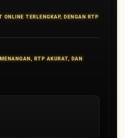
 ONLINE TERLENGKAP, DENGAN RTP
MENANGAN, RTP AKURAT, DAN