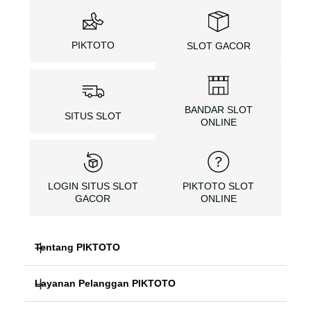
PIKTOTO
SLOT GACOR
BANDAR SLOT
SITUS SLOT
ONLINE
LOGIN SITUS SLOT
PIKTOTO SLOT
GACOR
ONLINE
Tentang PIKTOTO
Layanan Pelanggan PIKTOTO
PIKTOTO