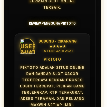
BERMAIN SLOT ONLINE
TERBAIK.
REVIEW PENGGUNA PIKTOTO
DUDUNG - CIKARANG
★★★★★
10 FEBRUARI 2024
PIKTOTO
PIKTOTO ADALAH SITUS ONLINE
DAN BANDAR SLOT GACOR
TERPERCAYA DENGAN PROSES
LOGIN TERCEPAT, PILIHAN GAME
TERLENGKAP, RTP TERAKURAT,
AKSES TERAMAN, DAN PELUANG
MAXWIN SETIAP HARI.