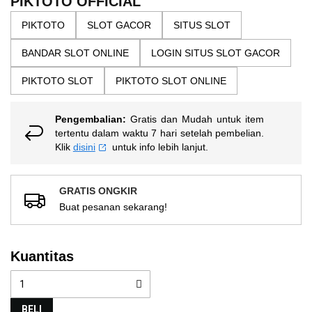
PIKTOTO OFFICIAL
bintang,
images
nilai
PIKTOTO
SLOT GACOR
SITUS SLOT
gallery
rating
rata-
BANDAR SLOT ONLINE
LOGIN SITUS SLOT GACOR
rata.
Read
13
PIKTOTO SLOT
PIKTOTO SLOT ONLINE
Reviews.
Tautan
halaman
Pengembalian:
Gratis dan Mudah untuk item
yang
sama.
tertentu dalam waktu 7 hari setelah pembelian.
Klik
disini
untuk info lebih lanjut.
GRATIS ONGKIR
Buat pesanan sekarang!
Kuantitas
BELI