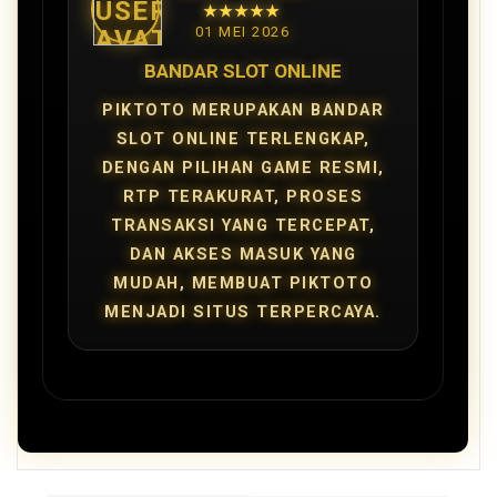
★★★★★
01 MEI 2026
BANDAR SLOT ONLINE
PIKTOTO MERUPAKAN BANDAR
SLOT ONLINE TERLENGKAP,
DENGAN PILIHAN GAME RESMI,
RTP TERAKURAT, PROSES
TRANSAKSI YANG TERCEPAT,
DAN AKSES MASUK YANG
MUDAH, MEMBUAT PIKTOTO
MENJADI SITUS TERPERCAYA.