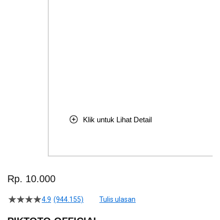
Klik untuk Lihat Detail
Skip
to
Rp. 10.000
the
beginning
4.9
(944.155)
Tulis ulasan
4.5
of
dari
the
5