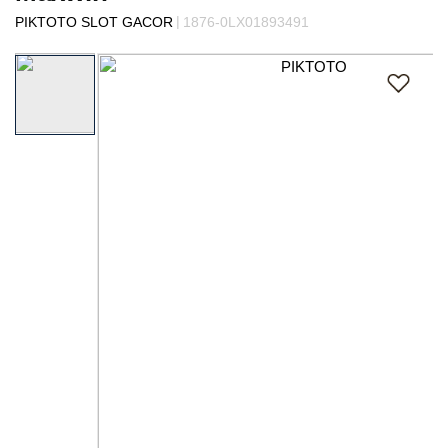
s
|
PIKTOTO SLOT GACOR
1876-0LX01893491
i
Skip
a
to
!
the
end
of
the
images
gallery