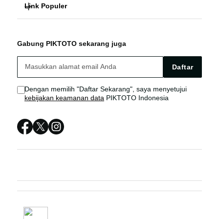
Link Populer
FAQ
SLOT GACOR
PIKTOTO
PIKTOTO BONUS
SITUS SLOT
Gabung PIKTOTO sekarang juga
LOGIN SITUS SLOT GACOR
PIKTOTO LIVE CHAT
BANDAR SLOT ONLINE
Daftar
SITUS SLOT ONLINE
Sitemap
Dengan memilih "Daftar Sekarang", saya menyetujui
kebijakan keamanan data
PIKTOTO Indonesia
PIKTOTO SLOT ONLINE
PIKTOTO SITUS
PIKTOTO SLOT GACOR
SLOT GACOR ONLINE