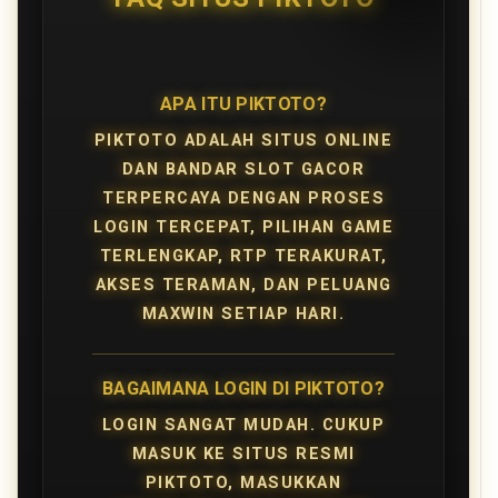
APA ITU PIKTOTO?
PIKTOTO ADALAH SITUS ONLINE
DAN BANDAR SLOT GACOR
TERPERCAYA DENGAN PROSES
LOGIN TERCEPAT, PILIHAN GAME
TERLENGKAP, RTP TERAKURAT,
AKSES TERAMAN, DAN PELUANG
MAXWIN SETIAP HARI.
BAGAIMANA LOGIN DI PIKTOTO?
LOGIN SANGAT MUDAH. CUKUP
MASUK KE SITUS RESMI
PIKTOTO, MASUKKAN