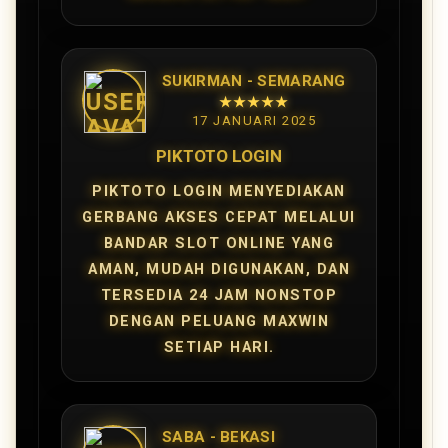
SUKIRMAN - SEMARANG
★★★★★
17 JANUARI 2025
PIKTOTO LOGIN
PIKTOTO LOGIN MENYEDIAKAN
GERBANG AKSES CEPAT MELALUI
BANDAR SLOT ONLINE YANG
AMAN, MUDAH DIGUNAKAN, DAN
TERSEDIA 24 JAM NONSTOP
DENGAN PELUANG MAXWIN
SETIAP HARI.
SABA - BEKASI