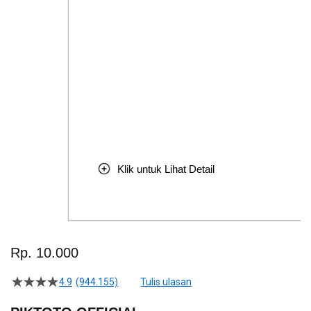
Klik untuk Lihat Detail
Skip
to
Rp. 10.000
the
beginning
4.9
(944.155)
Tulis ulasan
4.5
of
dari
the
5