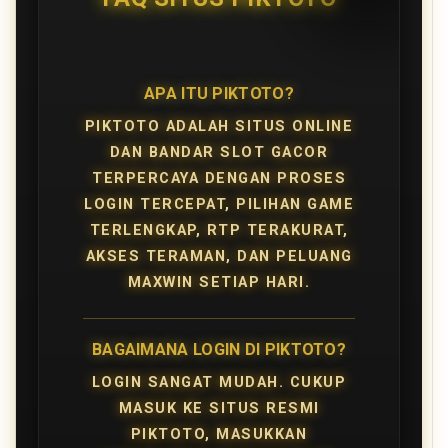
APA ITU PIKTOTO?
PIKTOTO ADALAH SITUS ONLINE
DAN BANDAR SLOT GACOR
TERPERCAYA DENGAN PROSES
LOGIN TERCEPAT, PILIHAN GAME
TERLENGKAP, RTP TERAKURAT,
AKSES TERAMAN, DAN PELUANG
MAXWIN SETIAP HARI.
BAGAIMANA LOGIN DI PIKTOTO?
LOGIN SANGAT MUDAH. CUKUP
MASUK KE SITUS RESMI
PIKTOTO, MASUKKAN