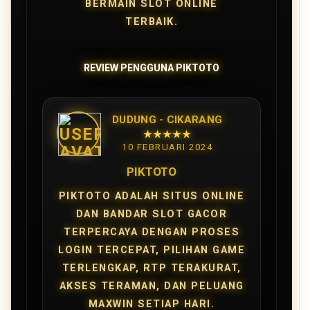
BERMAIN SLOT ONLINE
TERBAIK.
REVIEW PENGGUNA PIKTOTO
DUDUNG - CIKARANG
★★★★★
10 FEBRUARI 2024
PIKTOTO
PIKTOTO ADALAH SITUS ONLINE
DAN BANDAR SLOT GACOR
TERPERCAYA DENGAN PROSES
LOGIN TERCEPAT, PILIHAN GAME
TERLENGKAP, RTP TERAKURAT,
AKSES TERAMAN, DAN PELUANG
MAXWIN SETIAP HARI.