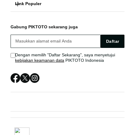
Link Populer
FAQ
SLOT GACOR
PIKTOTO
PIKTOTO BONUS
SITUS SLOT
Gabung PIKTOTO sekarang juga
LOGIN SITUS SLOT GACOR
PIKTOTO LIVE CHAT
BANDAR SLOT ONLINE
Daftar
SITUS SLOT ONLINE
Sitemap
Dengan memilih "Daftar Sekarang", saya menyetujui
kebijakan keamanan data
PIKTOTO Indonesia
PIKTOTO SLOT ONLINE
PIKTOTO SITUS
PIKTOTO SLOT GACOR
SLOT GACOR ONLINE