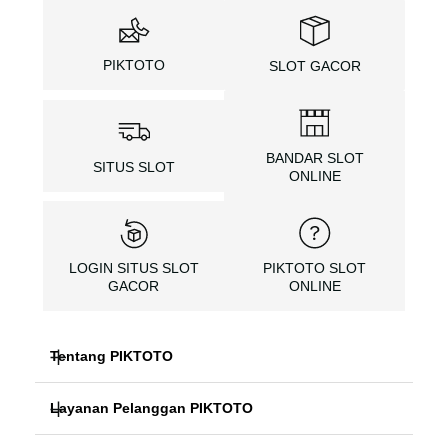
PIKTOTO
SLOT GACOR
BANDAR SLOT
SITUS SLOT
ONLINE
LOGIN SITUS SLOT
PIKTOTO SLOT
GACOR
ONLINE
Tentang PIKTOTO
Layanan Pelanggan PIKTOTO
PIKTOTO