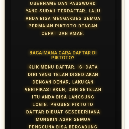
USERNAME DAN PASSWORD
YANG SUDAH TERDAFTAR, LALU
ANDA BISA MENGAKSES SEMUA
PERMAIAN PIKTOTO DENGAN
CEPAT DAN AMAN.
BAGAIMANA CARA DAFTAR DI
PIKTOTO?
KLIK MENU DAFTAR, ISI DATA
DIRI YANG TELAH DISEDIAKAN
DENGAN BENAR, LAKUKAN
VERIFIKASI AKUN, DAN SETELAH
ITU ANDA BISA LANGSUNG
LOGIN. PROSES PIKTOTO
DAFTAR DIBUAT SESEDERHANA
MUNGKIN AGAR SEMUA
PENGGUNA BISA BERGABUNG